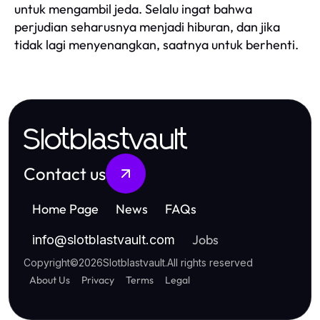
untuk mengambil jeda. Selalu ingat bahwa
perjudian seharusnya menjadi hiburan, dan jika
tidak lagi menyenangkan, saatnya untuk berhenti.
Slotblastvault
Contact us
Home Page
News
FAQs
Jobs
info
@
slotblastvault.com
Copyright
©
2026
Slotblastvault
.
All rights reserved
About Us
Privacy
Terms
Legal