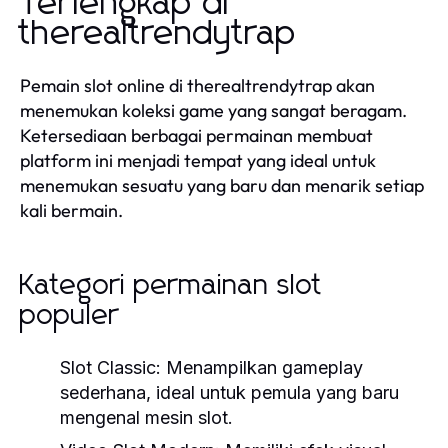
Terlengkap di
therealtrendytrap
Pemain slot online di therealtrendytrap akan
menemukan koleksi game yang sangat beragam.
Ketersediaan berbagai permainan membuat
platform ini menjadi tempat yang ideal untuk
menemukan sesuatu yang baru dan menarik setiap
kali bermain.
Kategori permainan slot
populer
Slot Classic
: Menampilkan gameplay
sederhana, ideal untuk pemula yang baru
mengenal mesin slot.