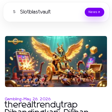
Slotblastvault
S
News
Gambling
-
May 26, 2026
therealtrendytrap