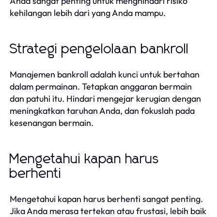
Anda sangat penting untuk menghindari risiko
kehilangan lebih dari yang Anda mampu.
Strategi pengelolaan bankroll
Manajemen bankroll adalah kunci untuk bertahan
dalam permainan. Tetapkan anggaran bermain
dan patuhi itu. Hindari mengejar kerugian dengan
meningkatkan taruhan Anda, dan fokuslah pada
kesenangan bermain.
Mengetahui kapan harus
berhenti
Mengetahui kapan harus berhenti sangat penting.
Jika Anda merasa tertekan atau frustasi, lebih baik