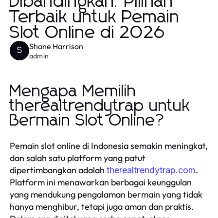
Dibandingkan: Pilihan
Terbaik untuk Pemain
Slot Online di 2026
Shane Harrison
S
admin
Mengapa Memilih
therealtrendytrap untuk
Bermain Slot Online?
Pemain slot online di Indonesia semakin meningkat,
dan salah satu platform yang patut
dipertimbangkan adalah
.
therealtrendytrap.com
Platform ini menawarkan berbagai keunggulan
yang mendukung pengalaman bermain yang tidak
hanya menghibur, tetapi juga aman dan praktis.