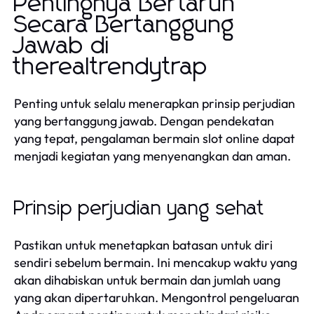
Pentingnya Bertaruh
Secara Bertanggung
Jawab di
therealtrendytrap
Penting untuk selalu menerapkan prinsip perjudian
yang bertanggung jawab. Dengan pendekatan
yang tepat, pengalaman bermain slot online dapat
menjadi kegiatan yang menyenangkan dan aman.
Prinsip perjudian yang sehat
Pastikan untuk menetapkan batasan untuk diri
sendiri sebelum bermain. Ini mencakup waktu yang
akan dihabiskan untuk bermain dan jumlah uang
yang akan dipertaruhkan. Mengontrol pengeluaran