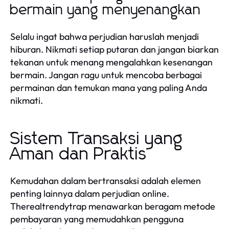
bermain yang menyenangkan
Selalu ingat bahwa perjudian haruslah menjadi
hiburan. Nikmati setiap putaran dan jangan biarkan
tekanan untuk menang mengalahkan kesenangan
bermain. Jangan ragu untuk mencoba berbagai
permainan dan temukan mana yang paling Anda
nikmati.
Sistem Transaksi yang
Aman dan Praktis
Kemudahan dalam bertransaksi adalah elemen
penting lainnya dalam perjudian online.
Therealtrendytrap menawarkan beragam metode
pembayaran yang memudahkan pengguna